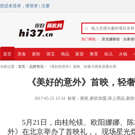
您还未登录，请
登录
|
注册
热门商机：
|
富安娜家纺
|
全家便
首页
美食
家纺
珠宝
饰品
家居
教育
幼儿
火锅
当前位置：
首页
>
品牌资讯
> 《美好的意外》首映，轻奢大牌多喜爱出席
《美好的意外》首映，轻
2017-05-22 15:54 标签：家纺,家纺加盟,床上用
5月21日，由桂纶镁、欧阳娜娜、陈
外》在北京举办了首映礼，。现场星光熠