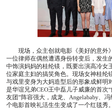
现场，众主创就电影《美好的意外》
一位律师在偶然遭遇身份转变后，发生
中饰演妈妈的桂纶镁，既要出演高冷女
位家庭主妇的搞笑角色。现场女神桂纶
与戏里变身为大妈造型后的形象成鲜明
是华谊兄弟CEO王中磊儿子威廉的首次“
友团”阵容强大，成龙、Angelababy
个电影首映礼活生生变成了一个红毯秀