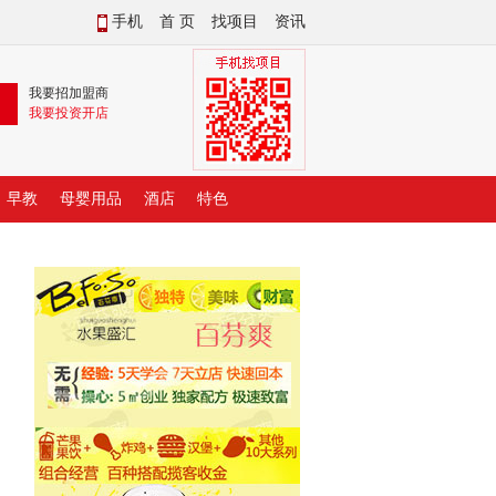
手机
首 页
找项目
资讯
我要招加盟商
我要投资开店
早教
母婴用品
酒店
特色
。