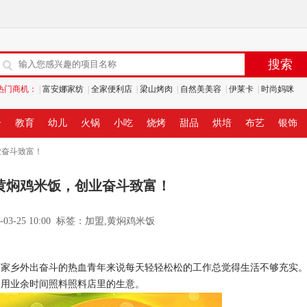
热门商机：
|
富安娜家纺
|
全家便利店
|
梁山烤肉
|
自然美美容
|
伊莱卡
|
时尚妈咪
居
教育
幼儿
火锅
小吃
烧烤
甜品
烘培
布艺
银饰
业奋斗致富！
黄焖鸡米饭，创业奋斗致富！
6-03-25 10:00 标签：加盟,黄焖鸡米饭
乡外出奋斗的热血青年来说每天轻轻松松的工作总觉得生活不够充实
利用业余时间照料照料店里的生意。