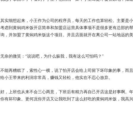
实细想起来，小王作为公司的程序员，每天的工作也算轻松。主要是
又考虑到黄焖鸡米饭开店简单和加盟店运营具体事项不是很多更有总部的
咨询，并加盟了黄焖鸡米饭这个项目。并且店面就开在离公司一站地远的
奈的微笑：“说说吧，为什么躲我，我有这么可怕吗？”
能再糟糕了，索性心一横，说了怕开店会给上司留下坏印象的事，而
能给小王带来的利润非常高，赚钱又轻松，他实在不忍心放弃。
，上班也从来不会三心两意，下班后有精力再自己开店这是好事啊。
对你有坏印象。更何况你开店又让我吃到了这么好吃的黄焖鸡米饭，我高