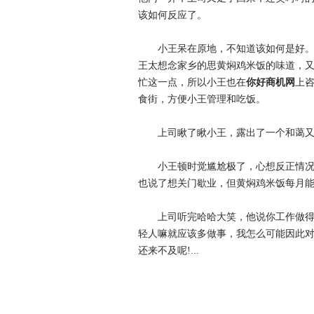
该如何反应了。
小王呆在原地，不知道该如何是好。其
王太想念家乡的思黄焖鸡米饭的味道，
忙这一点，所以小王也在
你好商机网
上
食街，方便小王管理和吃饭。
上司瞅了瞅小王，露出了一个和蔼又无
小王顿时觉尴尬极了，心想反正情况不
也说了想关门歇业，但黄焖鸡米饭每月
上司听完哈哈大笑，他说你工作做得好
轻人嘛就应该多做事，我怎么可能因此
还来不及呢!...