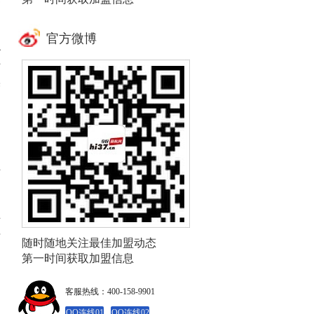
官方微博
小
帮
美
且
年
兴
随时随地关注最佳加盟动态
第一时间获取加盟信息
客服热线：400-158-9901
QQ连线01
QQ连线02