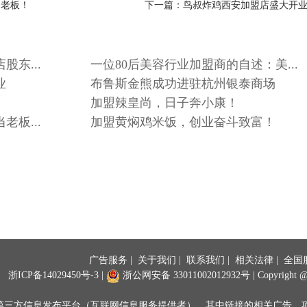
当老板！
下一篇：鸟叔炸鸡西安加盟店盛大开
东...
一位80后美容行业加盟商的自述：美...
业
布鲁斯金熊成功进驻杭州银泰商场
加盟辣皇尚，日子奔小康！
板...
加盟黄焖鸡米饭，创业奋斗致富！
广告服务
|
关于我们
|
联系我们
|
相关法律
| 全国服
浙ICP备14029450号-3
|
浙公网安备 33011002012932号
| Copyright 
为第三方信息发布平台（互联网信息服务提供者），其中链接的相关广告、