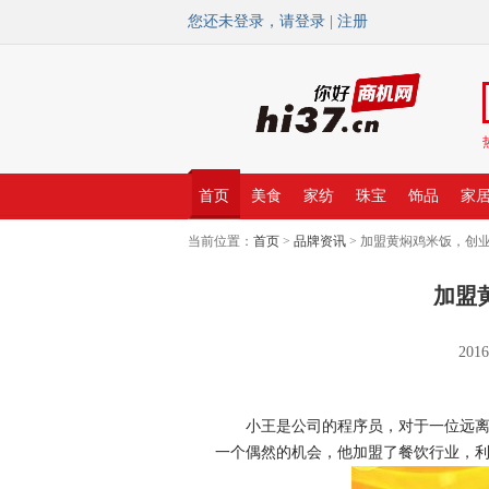
您还未登录，请
登录
|
注册
首页
美食
家纺
珠宝
饰品
家
当前位置：
首页
>
品牌资讯
> 加盟黄焖鸡米饭，创
加盟
201
小王是公司的程序员，对于一位远离家
一个偶然的机会，他加盟了餐饮行业，