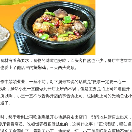
材有着高要求，食物的味道也好吃，回头客自然也不少，餐厅生意红
司也爱上了他店里的
黄焖鸡
，三天两头光顾。
中兢兢业业、一丝不苟，对下属最常说的话就是“做事一定要一心一
形象，虽然小王一直能做到开店上班两不误，但是主要是怕上司知道他开
，所以啊，小王一直不敢告诉开店的事告诉上司。也因此上司的光顾总让
相遇了。
，终于看到上司吃饱喝足开心地起身走出店门，郁闷地从厨房走出来
餐厅看看店员、吃顿饭弄得跟做贼似的，这叫什么事！”正想着呢，哪知道
的说忘了拿围巾了，看到了小王，他稍稍一怔，小王却是吓傻在原地不知